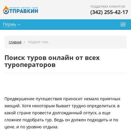
ПОДДЕРЖКА КЛИЕНТОВ
(342) 255-42-17
Пермь
Туры из Перми
ГЛАВНАЯ
ПОДБОР ТУРА
Подбор тура
Поиск туров онлайн от всех
Горящие туры
туроператоров
Календарь туров
Цены дня
Предвкушение путешествия приносит немало приятных
Страны
эмоций. Хотя некоторым бывает трудно определиться, в
Как купить
какой стране провести долгожданный отпуск, а еще
сложнее подобрать тур. Ведь он должен подходить и по
О нас
цене, и по уровню отдыха.