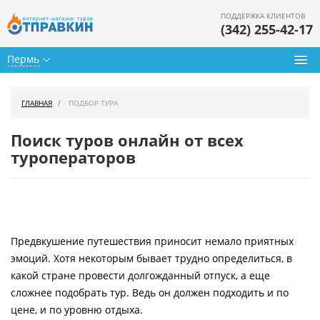
ПОДДЕРЖКА КЛИЕНТОВ
(342) 255-42-17
Пермь
Туры из Перми
ГЛАВНАЯ
ПОДБОР ТУРА
Подбор тура
Поиск туров онлайн от всех
Горящие туры
туроператоров
Календарь туров
Цены дня
Предвкушение путешествия приносит немало приятных
Страны
эмоций. Хотя некоторым бывает трудно определиться, в
Как купить
какой стране провести долгожданный отпуск, а еще
сложнее подобрать тур. Ведь он должен подходить и по
О нас
цене, и по уровню отдыха.