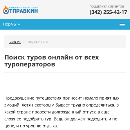
ПОДДЕРЖКА КЛИЕНТОВ
(342) 255-42-17
Пермь
Туры из Перми
ГЛАВНАЯ
ПОДБОР ТУРА
Подбор тура
Поиск туров онлайн от всех
Горящие туры
туроператоров
Календарь туров
Цены дня
Предвкушение путешествия приносит немало приятных
Страны
эмоций. Хотя некоторым бывает трудно определиться, в
Как купить
какой стране провести долгожданный отпуск, а еще
сложнее подобрать тур. Ведь он должен подходить и по
О нас
цене, и по уровню отдыха.