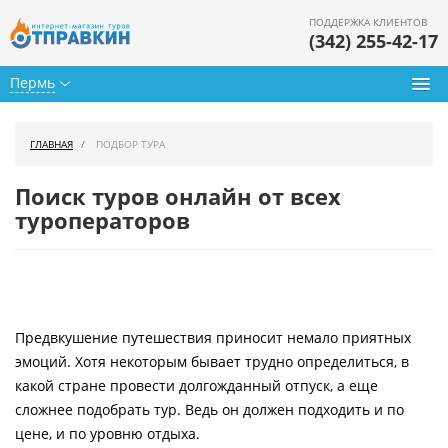
ПОДДЕРЖКА КЛИЕНТОВ
(342) 255-42-17
Пермь
Туры из Перми
ГЛАВНАЯ
ПОДБОР ТУРА
Подбор тура
Поиск туров онлайн от всех
Горящие туры
туроператоров
Календарь туров
Цены дня
Предвкушение путешествия приносит немало приятных
Страны
эмоций. Хотя некоторым бывает трудно определиться, в
Как купить
какой стране провести долгожданный отпуск, а еще
сложнее подобрать тур. Ведь он должен подходить и по
О нас
цене, и по уровню отдыха.