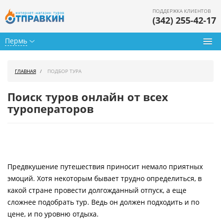
ПОДДЕРЖКА КЛИЕНТОВ
(342) 255-42-17
Пермь
Туры из Перми
ГЛАВНАЯ
ПОДБОР ТУРА
Подбор тура
Поиск туров онлайн от всех
Горящие туры
туроператоров
Календарь туров
Цены дня
Предвкушение путешествия приносит немало приятных
Страны
эмоций. Хотя некоторым бывает трудно определиться, в
Как купить
какой стране провести долгожданный отпуск, а еще
сложнее подобрать тур. Ведь он должен подходить и по
О нас
цене, и по уровню отдыха.