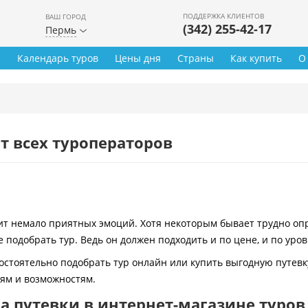
ПОДДЕРЖКА КЛИЕНТОВ
ВАШ ГОРОД
(342) 255-42-17
Пермь
ы
Календарь туров
Цены дня
Страны
Как купить
О
т всех туроператоров
 немало приятных эмоций. Хотя некоторым бывает трудно опре
 подобрать тур. Ведь он должен подходить и по цене, и по уро
остоятельно подобрать тур онлайн или купить выгодную путевк
иям и возможностям.
 путевки в интернет-магазине туров