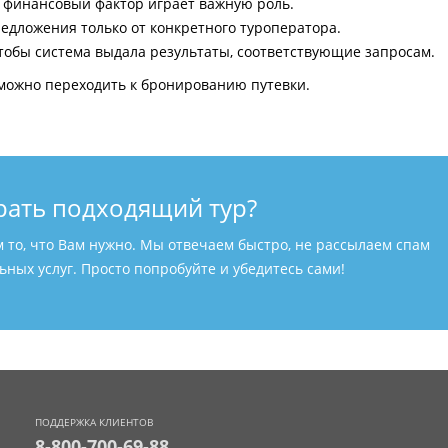
и финансовый фактор играет важную роль.
едложения только от конкретного туроператора.
тобы система выдала результаты, соответствующие запросам.
можно переходить к бронированию путевки.
рать подходящий тур?
м то, что Вам нужно. Мы отвечаем быстро, не рассылаем спам
ных услуг. Просто попробуйте и убедитесь сами!
ПОДДЕРЖКА КЛИЕНТОВ
8-800-700-69-88