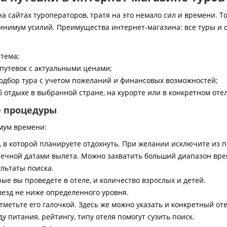
 сайтах туроператоров, тратя на это немало сил и времени. То
инимум усилий. Преимущества интернет-магазина: все туры и 
стема;
путевок с актуальными ценами;
дбор тура с учетом пожеланий и финансовых возможностей;
 отдыхе в выбранной стране, на курорте или в конкретном отел
е процедуры
мум времени:
, в которой планируете отдохнуть. При желании исключите из 
ечной датами вылета. Можно захватить больший диапазон врем
ультаты поиска.
ые вы проведете в отеле, и количество взрослых и детей.
везд не ниже определенного уровня.
тметьте его галочкой. Здесь же можно указать и конкретный оте
 питания, рейтингу, типу отеля помогут сузить поиск.