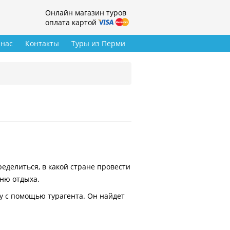
Онлайн магазин туров
оплата картой
 нас
Контакты
Туры из Перми
делиться, в какой стране провести
вню отдыха.
у с помощью турагента. Он найдет