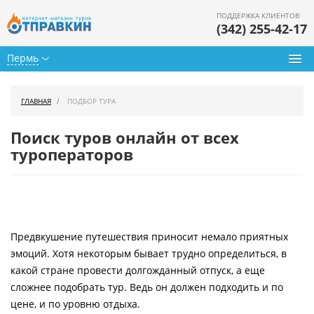
ПОДДЕРЖКА КЛИЕНТОВ
(342) 255-42-17
Пермь
Туры из Перми
ГЛАВНАЯ
ПОДБОР ТУРА
Подбор тура
Поиск туров онлайн от всех
Горящие туры
туроператоров
Календарь туров
Цены дня
Предвкушение путешествия приносит немало приятных
Страны
эмоций. Хотя некоторым бывает трудно определиться, в
Как купить
какой стране провести долгожданный отпуск, а еще
сложнее подобрать тур. Ведь он должен подходить и по
О нас
цене, и по уровню отдыха.