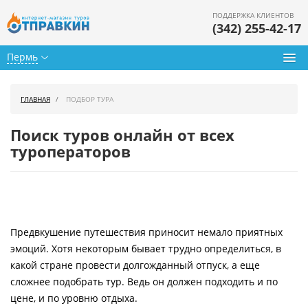
ПОДДЕРЖКА КЛИЕНТОВ
(342) 255-42-17
Пермь
Туры из Перми
ГЛАВНАЯ
ПОДБОР ТУРА
Подбор тура
Поиск туров онлайн от всех
Горящие туры
туроператоров
Календарь туров
Цены дня
Предвкушение путешествия приносит немало приятных
Страны
эмоций. Хотя некоторым бывает трудно определиться, в
Как купить
какой стране провести долгожданный отпуск, а еще
сложнее подобрать тур. Ведь он должен подходить и по
О нас
цене, и по уровню отдыха.