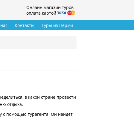
Онлайн магазин туров
оплата картой
 нас
Контакты
Туры из Перми
делиться, в какой стране провести
вню отдыха.
у с помощью турагента. Он найдет