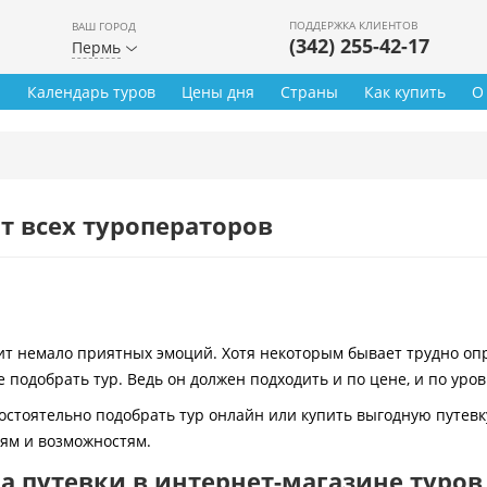
ПОДДЕРЖКА КЛИЕНТОВ
ВАШ ГОРОД
(342) 255-42-17
Пермь
ы
Календарь туров
Цены дня
Страны
Как купить
О
т всех туроператоров
 немало приятных эмоций. Хотя некоторым бывает трудно опре
 подобрать тур. Ведь он должен подходить и по цене, и по уро
остоятельно подобрать тур онлайн или купить выгодную путевк
иям и возможностям.
 путевки в интернет-магазине туров