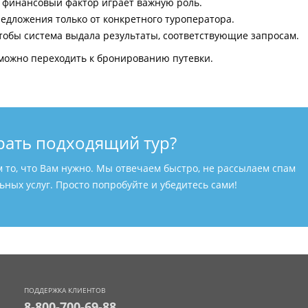
и финансовый фактор играет важную роль.
едложения только от конкретного туроператора.
тобы система выдала результаты, соответствующие запросам.
можно переходить к бронированию путевки.
рать подходящий тур?
м то, что Вам нужно. Мы отвечаем быстро, не рассылаем спам
ных услуг. Просто попробуйте и убедитесь сами!
ПОДДЕРЖКА КЛИЕНТОВ
8-800-700-69-88