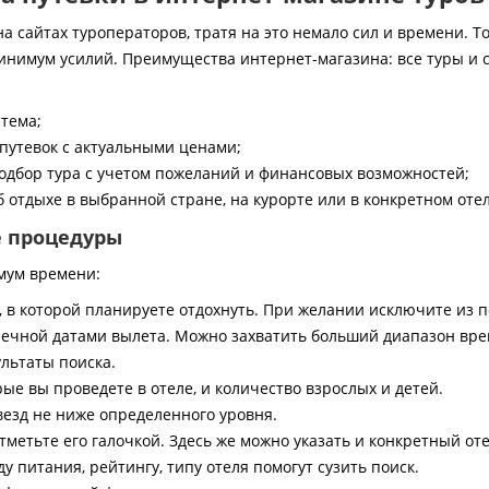
 сайтах туроператоров, тратя на это немало сил и времени. То
инимум усилий. Преимущества интернет-магазина: все туры и 
стема;
путевок с актуальными ценами;
дбор тура с учетом пожеланий и финансовых возможностей;
 отдыхе в выбранной стране, на курорте или в конкретном отел
е процедуры
мум времени:
, в которой планируете отдохнуть. При желании исключите из 
ечной датами вылета. Можно захватить больший диапазон врем
ультаты поиска.
ые вы проведете в отеле, и количество взрослых и детей.
везд не ниже определенного уровня.
тметьте его галочкой. Здесь же можно указать и конкретный оте
 питания, рейтингу, типу отеля помогут сузить поиск.