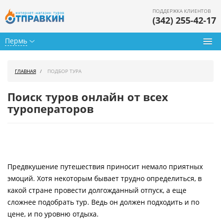
ПОДДЕРЖКА КЛИЕНТОВ
(342) 255-42-17
Пермь
Туры из Перми
ГЛАВНАЯ
ПОДБОР ТУРА
Подбор тура
Поиск туров онлайн от всех
Горящие туры
туроператоров
Календарь туров
Цены дня
Предвкушение путешествия приносит немало приятных
Страны
эмоций. Хотя некоторым бывает трудно определиться, в
Как купить
какой стране провести долгожданный отпуск, а еще
сложнее подобрать тур. Ведь он должен подходить и по
О нас
цене, и по уровню отдыха.