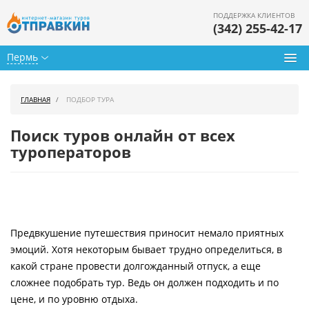
ПОДДЕРЖКА КЛИЕНТОВ
(342) 255-42-17
Пермь
Туры из Перми
ГЛАВНАЯ
ПОДБОР ТУРА
Подбор тура
Поиск туров онлайн от всех
Горящие туры
туроператоров
Календарь туров
Цены дня
Предвкушение путешествия приносит немало приятных
Страны
эмоций. Хотя некоторым бывает трудно определиться, в
Как купить
какой стране провести долгожданный отпуск, а еще
сложнее подобрать тур. Ведь он должен подходить и по
О нас
цене, и по уровню отдыха.