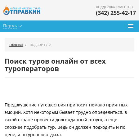
ПОДДЕРЖКА КЛИЕНТОВ
(342) 255-42-17
Пермь
Туры из Перми
ГЛАВНАЯ
ПОДБОР ТУРА
Подбор тура
Поиск туров онлайн от всех
Горящие туры
туроператоров
Календарь туров
Цены дня
Предвкушение путешествия приносит немало приятных
Страны
эмоций. Хотя некоторым бывает трудно определиться, в
Как купить
какой стране провести долгожданный отпуск, а еще
сложнее подобрать тур. Ведь он должен подходить и по
О нас
цене, и по уровню отдыха.