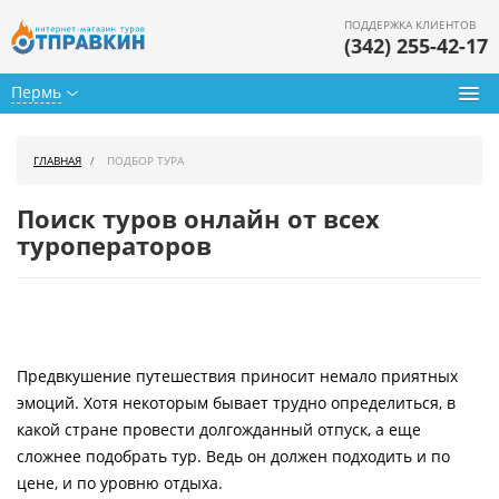
ПОДДЕРЖКА КЛИЕНТОВ
(342) 255-42-17
Пермь
Туры из Перми
ГЛАВНАЯ
ПОДБОР ТУРА
Подбор тура
Поиск туров онлайн от всех
Горящие туры
туроператоров
Календарь туров
Цены дня
Предвкушение путешествия приносит немало приятных
Страны
эмоций. Хотя некоторым бывает трудно определиться, в
Как купить
какой стране провести долгожданный отпуск, а еще
сложнее подобрать тур. Ведь он должен подходить и по
О нас
цене, и по уровню отдыха.