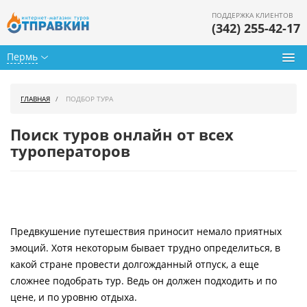
ПОДДЕРЖКА КЛИЕНТОВ
(342) 255-42-17
Пермь
Туры из Перми
ГЛАВНАЯ
ПОДБОР ТУРА
Подбор тура
Поиск туров онлайн от всех
Горящие туры
туроператоров
Календарь туров
Цены дня
Предвкушение путешествия приносит немало приятных
Страны
эмоций. Хотя некоторым бывает трудно определиться, в
Как купить
какой стране провести долгожданный отпуск, а еще
сложнее подобрать тур. Ведь он должен подходить и по
О нас
цене, и по уровню отдыха.