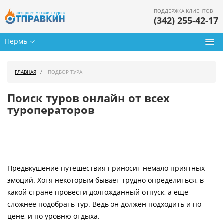
ПОДДЕРЖКА КЛИЕНТОВ
(342) 255-42-17
Пермь
Туры из Перми
ГЛАВНАЯ
ПОДБОР ТУРА
Подбор тура
Поиск туров онлайн от всех
Горящие туры
туроператоров
Календарь туров
Цены дня
Предвкушение путешествия приносит немало приятных
Страны
эмоций. Хотя некоторым бывает трудно определиться, в
Как купить
какой стране провести долгожданный отпуск, а еще
сложнее подобрать тур. Ведь он должен подходить и по
О нас
цене, и по уровню отдыха.