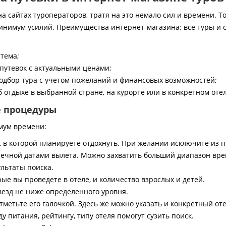
 сайтах туроператоров, тратя на это немало сил и времени. То
инимум усилий. Преимущества интернет-магазина: все туры и 
стема;
путевок с актуальными ценами;
дбор тура с учетом пожеланий и финансовых возможностей;
 отдыхе в выбранной стране, на курорте или в конкретном отел
е процедуры
мум времени:
, в которой планируете отдохнуть. При желании исключите из 
ечной датами вылета. Можно захватить больший диапазон врем
ультаты поиска.
ые вы проведете в отеле, и количество взрослых и детей.
везд не ниже определенного уровня.
тметьте его галочкой. Здесь же можно указать и конкретный оте
 питания, рейтингу, типу отеля помогут сузить поиск.