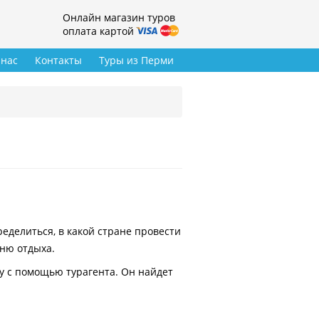
Онлайн магазин туров
оплата картой
 нас
Контакты
Туры из Перми
делиться, в какой стране провести
вню отдыха.
у с помощью турагента. Он найдет