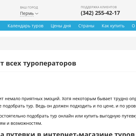
ПОДДЕРЖКА КЛИЕНТОВ
ВАШ ГОРОД
(342) 255-42-17
Пермь
ы
Календарь туров
Цены дня
Страны
Как купить
О
т всех туроператоров
 немало приятных эмоций. Хотя некоторым бывает трудно опре
 подобрать тур. Ведь он должен подходить и по цене, и по уро
остоятельно подобрать тур онлайн или купить выгодную путевк
иям и возможностям.
 путевки в интернет-магазине туров