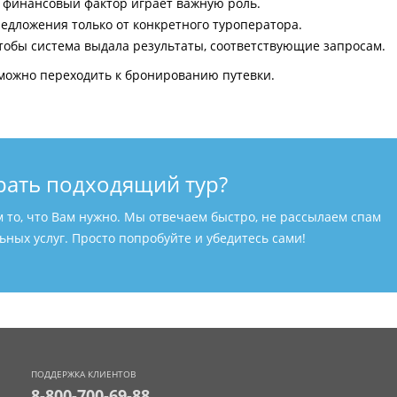
и финансовый фактор играет важную роль.
едложения только от конкретного туроператора.
тобы система выдала результаты, соответствующие запросам.
можно переходить к бронированию путевки.
рать подходящий тур?
м то, что Вам нужно. Мы отвечаем быстро, не рассылаем спам
ных услуг. Просто попробуйте и убедитесь сами!
ПОДДЕРЖКА КЛИЕНТОВ
8-800-700-69-88