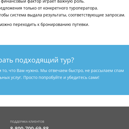
и финансовый фактор играет важную роль.
едложения только от конкретного туроператора.
тобы система выдала результаты, соответствующие запросам.
можно переходить к бронированию путевки.
рать подходящий тур?
м то, что Вам нужно. Мы отвечаем быстро, не рассылаем спам
ных услуг. Просто попробуйте и убедитесь сами!
ПОДДЕРЖКА КЛИЕНТОВ
8-800-700-69-88