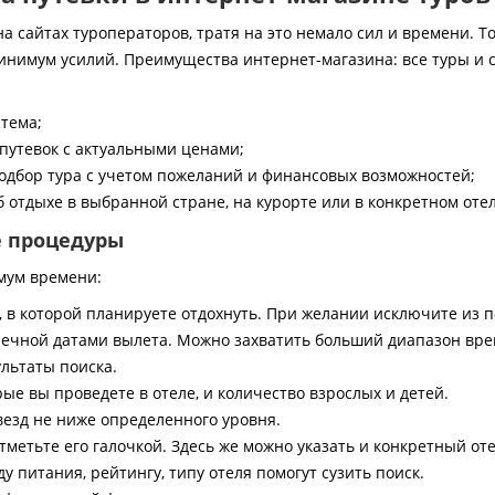
 сайтах туроператоров, тратя на это немало сил и времени. То
инимум усилий. Преимущества интернет-магазина: все туры и 
стема;
путевок с актуальными ценами;
дбор тура с учетом пожеланий и финансовых возможностей;
 отдыхе в выбранной стране, на курорте или в конкретном отел
е процедуры
мум времени:
, в которой планируете отдохнуть. При желании исключите из 
ечной датами вылета. Можно захватить больший диапазон врем
ультаты поиска.
ые вы проведете в отеле, и количество взрослых и детей.
везд не ниже определенного уровня.
тметьте его галочкой. Здесь же можно указать и конкретный оте
 питания, рейтингу, типу отеля помогут сузить поиск.