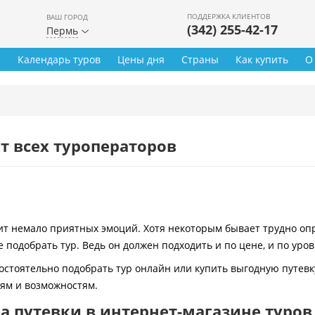
ПОДДЕРЖКА КЛИЕНТОВ
ВАШ ГОРОД
(342) 255-42-17
Пермь
ы
Календарь туров
Цены дня
Страны
Как купить
О
т всех туроператоров
 немало приятных эмоций. Хотя некоторым бывает трудно опре
 подобрать тур. Ведь он должен подходить и по цене, и по уро
остоятельно подобрать тур онлайн или купить выгодную путевк
иям и возможностям.
 путевки в интернет-магазине туров