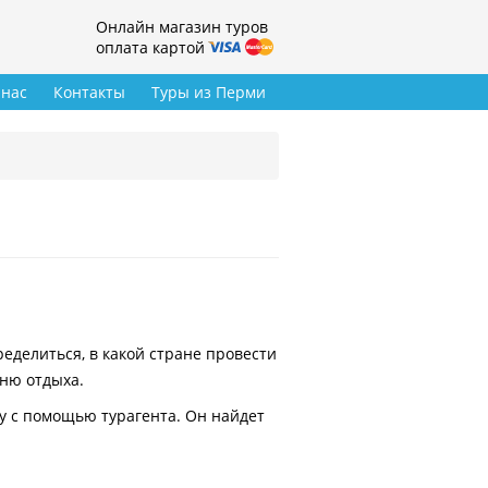
Онлайн магазин туров
оплата картой
 нас
Контакты
Туры из Перми
делиться, в какой стране провести
вню отдыха.
у с помощью турагента. Он найдет