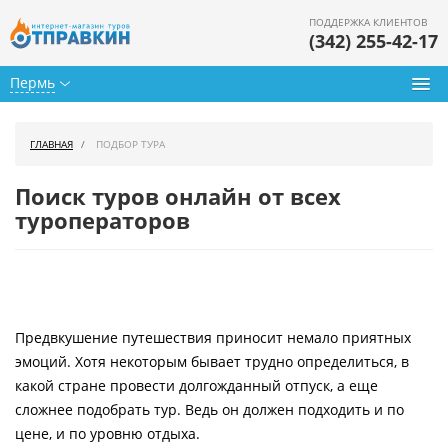
ПОДДЕРЖКА КЛИЕНТОВ
(342) 255-42-17
Пермь
Туры из Перми
ГЛАВНАЯ
ПОДБОР ТУРА
Подбор тура
Поиск туров онлайн от всех
Горящие туры
туроператоров
Календарь туров
Цены дня
Предвкушение путешествия приносит немало приятных
Страны
эмоций. Хотя некоторым бывает трудно определиться, в
Как купить
какой стране провести долгожданный отпуск, а еще
сложнее подобрать тур. Ведь он должен подходить и по
О нас
цене, и по уровню отдыха.