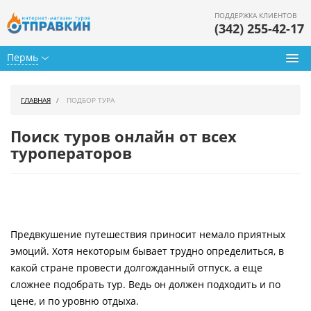
ПОДДЕРЖКА КЛИЕНТОВ
(342) 255-42-17
Пермь
Туры из Перми
ГЛАВНАЯ
ПОДБОР ТУРА
Подбор тура
Поиск туров онлайн от всех
Горящие туры
туроператоров
Календарь туров
Цены дня
Предвкушение путешествия приносит немало приятных
Страны
эмоций. Хотя некоторым бывает трудно определиться, в
Как купить
какой стране провести долгожданный отпуск, а еще
сложнее подобрать тур. Ведь он должен подходить и по
О нас
цене, и по уровню отдыха.