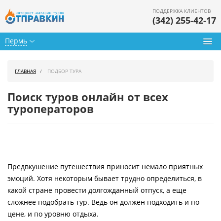
ПОДДЕРЖКА КЛИЕНТОВ
(342) 255-42-17
Пермь
Туры из Перми
ГЛАВНАЯ
ПОДБОР ТУРА
Подбор тура
Поиск туров онлайн от всех
Горящие туры
туроператоров
Календарь туров
Цены дня
Предвкушение путешествия приносит немало приятных
Страны
эмоций. Хотя некоторым бывает трудно определиться, в
Как купить
какой стране провести долгожданный отпуск, а еще
сложнее подобрать тур. Ведь он должен подходить и по
О нас
цене, и по уровню отдыха.