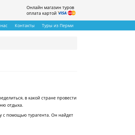
Онлайн магазин туров
оплата картой
 нас
Контакты
Туры из Перми
делиться, в какой стране провести
вню отдыха.
у с помощью турагента. Он найдет