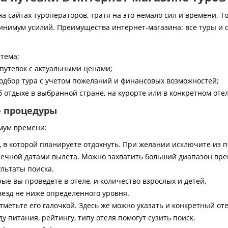
 сайтах туроператоров, тратя на это немало сил и времени. То
инимум усилий. Преимущества интернет-магазина: все туры и 
стема;
путевок с актуальными ценами;
дбор тура с учетом пожеланий и финансовых возможностей;
 отдыхе в выбранной стране, на курорте или в конкретном отел
е процедуры
мум времени:
, в которой планируете отдохнуть. При желании исключите из 
ечной датами вылета. Можно захватить больший диапазон врем
ультаты поиска.
ые вы проведете в отеле, и количество взрослых и детей.
везд не ниже определенного уровня.
тметьте его галочкой. Здесь же можно указать и конкретный оте
 питания, рейтингу, типу отеля помогут сузить поиск.