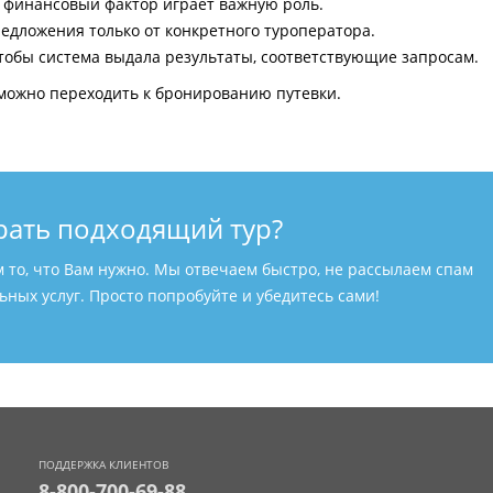
и финансовый фактор играет важную роль.
едложения только от конкретного туроператора.
тобы система выдала результаты, соответствующие запросам.
можно переходить к бронированию путевки.
рать подходящий тур?
м то, что Вам нужно. Мы отвечаем быстро, не рассылаем спам
ных услуг. Просто попробуйте и убедитесь сами!
ПОДДЕРЖКА КЛИЕНТОВ
8-800-700-69-88