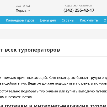
ПОДДЕРЖКА КЛИЕНТОВ
ВАШ ГОРОД
(342) 255-42-17
Пермь
ы
Календарь туров
Цены дня
Страны
Как купить
О
т всех туроператоров
 немало приятных эмоций. Хотя некоторым бывает трудно опре
 подобрать тур. Ведь он должен подходить и по цене, и по уро
остоятельно подобрать тур онлайн или купить выгодную путевк
иям и возможностям.
 путевки в интернет-магазине туров