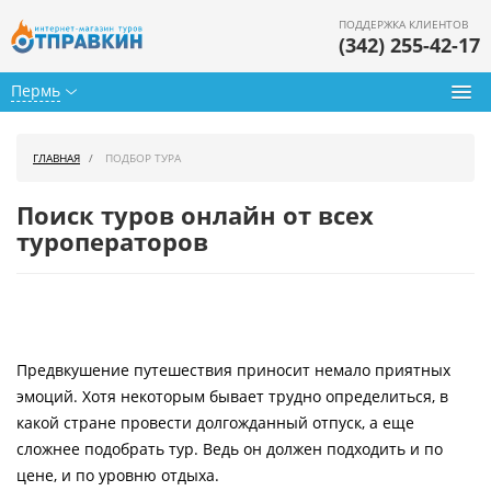
ПОДДЕРЖКА КЛИЕНТОВ
(342) 255-42-17
Пермь
Туры из Перми
ГЛАВНАЯ
ПОДБОР ТУРА
Подбор тура
Поиск туров онлайн от всех
Горящие туры
туроператоров
Календарь туров
Цены дня
Предвкушение путешествия приносит немало приятных
Страны
эмоций. Хотя некоторым бывает трудно определиться, в
Как купить
какой стране провести долгожданный отпуск, а еще
сложнее подобрать тур. Ведь он должен подходить и по
О нас
цене, и по уровню отдыха.