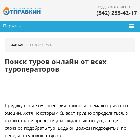
ПОДДЕРЖКА КЛИЕНТОВ
(342) 255-42-17
Пермь
Туры из Перми
ГЛАВНАЯ
ПОДБОР ТУРА
Подбор тура
Поиск туров онлайн от всех
Горящие туры
туроператоров
Календарь туров
Цены дня
Предвкушение путешествия приносит немало приятных
Страны
эмоций. Хотя некоторым бывает трудно определиться, в
Как купить
какой стране провести долгожданный отпуск, а еще
сложнее подобрать тур. Ведь он должен подходить и по
О нас
цене, и по уровню отдыха.