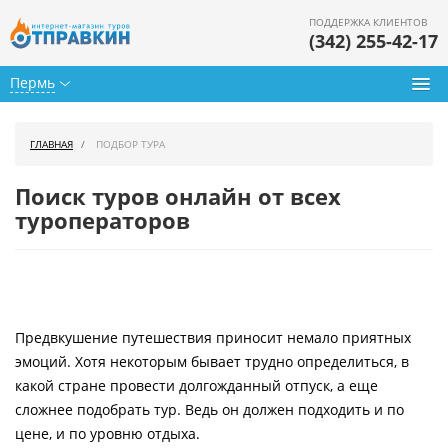
ПОДДЕРЖКА КЛИЕНТОВ
(342) 255-42-17
Пермь
Туры из Перми
ГЛАВНАЯ
ПОДБОР ТУРА
Подбор тура
Поиск туров онлайн от всех
Горящие туры
туроператоров
Календарь туров
Цены дня
Предвкушение путешествия приносит немало приятных
Страны
эмоций. Хотя некоторым бывает трудно определиться, в
Как купить
какой стране провести долгожданный отпуск, а еще
сложнее подобрать тур. Ведь он должен подходить и по
О нас
цене, и по уровню отдыха.