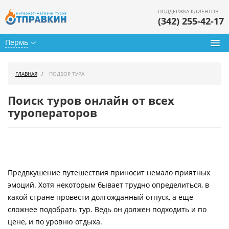
ПОДДЕРЖКА КЛИЕНТОВ
(342) 255-42-17
Пермь
Туры из Перми
ГЛАВНАЯ
ПОДБОР ТУРА
Подбор тура
Поиск туров онлайн от всех
Горящие туры
туроператоров
Календарь туров
Цены дня
Предвкушение путешествия приносит немало приятных
Страны
эмоций. Хотя некоторым бывает трудно определиться, в
Как купить
какой стране провести долгожданный отпуск, а еще
сложнее подобрать тур. Ведь он должен подходить и по
О нас
цене, и по уровню отдыха.