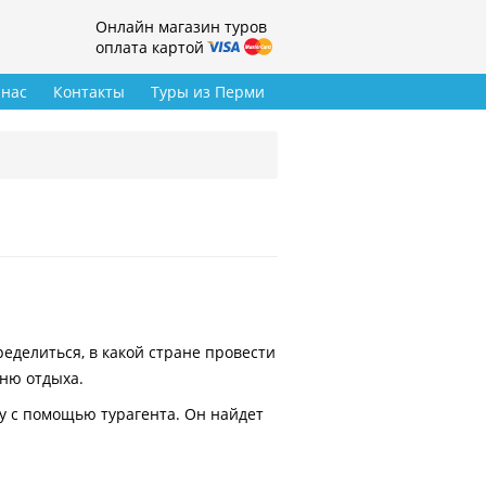
Онлайн магазин туров
оплата картой
 нас
Контакты
Туры из Перми
делиться, в какой стране провести
вню отдыха.
у с помощью турагента. Он найдет