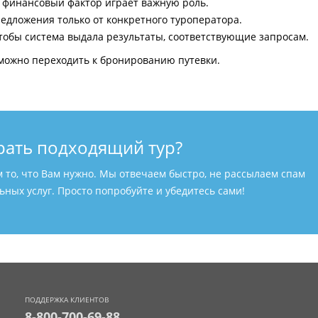
и финансовый фактор играет важную роль.
едложения только от конкретного туроператора.
тобы система выдала результаты, соответствующие запросам.
можно переходить к бронированию путевки.
рать подходящий тур?
м то, что Вам нужно. Мы отвечаем быстро, не рассылаем спам
ных услуг. Просто попробуйте и убедитесь сами!
ПОДДЕРЖКА КЛИЕНТОВ
8-800-700-69-88