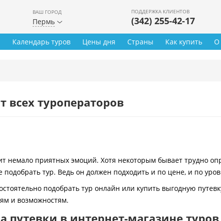
ПОДДЕРЖКА КЛИЕНТОВ
ВАШ ГОРОД
(342) 255-42-17
Пермь
ы
Календарь туров
Цены дня
Страны
Как купить
О
т всех туроператоров
 немало приятных эмоций. Хотя некоторым бывает трудно опре
 подобрать тур. Ведь он должен подходить и по цене, и по уро
остоятельно подобрать тур онлайн или купить выгодную путевк
иям и возможностям.
 путевки в интернет-магазине туров