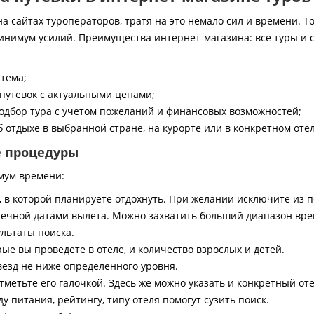
 сайтах туроператоров, тратя на это немало сил и времени. То
инимум усилий. Преимущества интернет-магазина: все туры и 
стема;
путевок с актуальными ценами;
дбор тура с учетом пожеланий и финансовых возможностей;
 отдыхе в выбранной стране, на курорте или в конкретном отел
е процедуры
мум времени:
, в которой планируете отдохнуть. При желании исключите из 
ечной датами вылета. Можно захватить больший диапазон врем
ультаты поиска.
ые вы проведете в отеле, и количество взрослых и детей.
везд не ниже определенного уровня.
тметьте его галочкой. Здесь же можно указать и конкретный оте
 питания, рейтингу, типу отеля помогут сузить поиск.