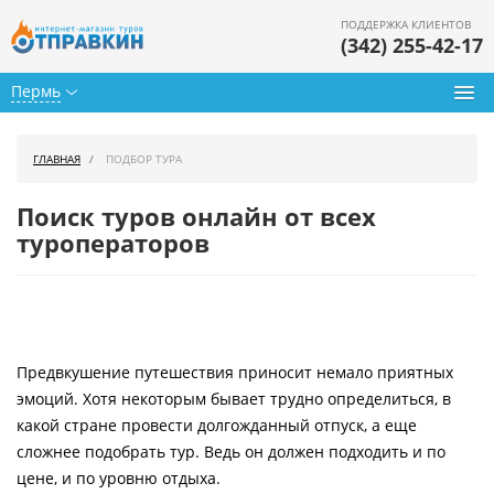
ПОДДЕРЖКА КЛИЕНТОВ
(342) 255-42-17
Пермь
Туры из Перми
ГЛАВНАЯ
ПОДБОР ТУРА
Подбор тура
Поиск туров онлайн от всех
Горящие туры
туроператоров
Календарь туров
Цены дня
Предвкушение путешествия приносит немало приятных
Страны
эмоций. Хотя некоторым бывает трудно определиться, в
Как купить
какой стране провести долгожданный отпуск, а еще
сложнее подобрать тур. Ведь он должен подходить и по
О нас
цене, и по уровню отдыха.