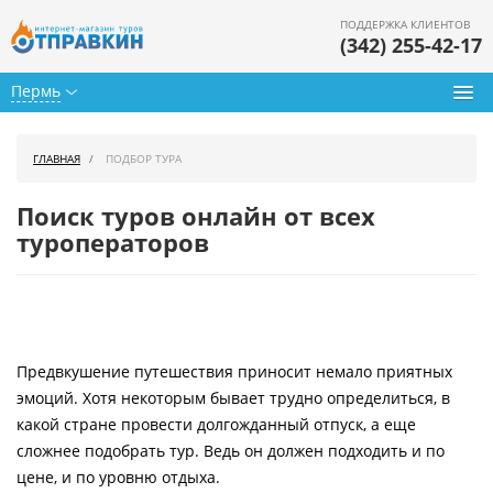
ПОДДЕРЖКА КЛИЕНТОВ
(342) 255-42-17
Пермь
Туры из Перми
ГЛАВНАЯ
ПОДБОР ТУРА
Подбор тура
Поиск туров онлайн от всех
Горящие туры
туроператоров
Календарь туров
Цены дня
Предвкушение путешествия приносит немало приятных
Страны
эмоций. Хотя некоторым бывает трудно определиться, в
Как купить
какой стране провести долгожданный отпуск, а еще
сложнее подобрать тур. Ведь он должен подходить и по
О нас
цене, и по уровню отдыха.