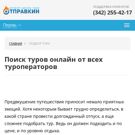
ПОДДЕРЖКА КЛИЕНТОВ
(342) 255-42-17
Пермь
Туры из Перми
ГЛАВНАЯ
ПОДБОР ТУРА
Подбор тура
Поиск туров онлайн от всех
Горящие туры
туроператоров
Календарь туров
Цены дня
Предвкушение путешествия приносит немало приятных
Страны
эмоций. Хотя некоторым бывает трудно определиться, в
Как купить
какой стране провести долгожданный отпуск, а еще
сложнее подобрать тур. Ведь он должен подходить и по
О нас
цене, и по уровню отдыха.