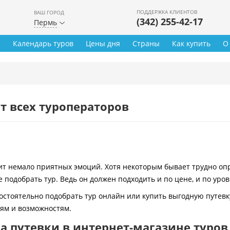
ПОДДЕРЖКА КЛИЕНТОВ
ВАШ ГОРОД
(342) 255-42-17
Пермь
ы
Календарь туров
Цены дня
Страны
Как купить
О
т всех туроператоров
 немало приятных эмоций. Хотя некоторым бывает трудно опре
 подобрать тур. Ведь он должен подходить и по цене, и по уро
остоятельно подобрать тур онлайн или купить выгодную путевк
иям и возможностям.
 путевки в интернет-магазине туров