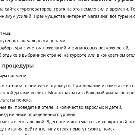
 сайтах туроператоров, тратя на это немало сил и времени. То
инимум усилий. Преимущества интернет-магазина: все туры и 
стема;
путевок с актуальными ценами;
дбор тура с учетом пожеланий и финансовых возможностей;
 отдыхе в выбранной стране, на курорте или в конкретном отел
е процедуры
мум времени:
, в которой планируете отдохнуть. При желании исключите из 
ечной датами вылета. Можно захватить больший диапазон врем
ультаты поиска.
ые вы проведете в отеле, и количество взрослых и детей.
везд не ниже определенного уровня.
тметьте его галочкой. Здесь же можно указать и конкретный оте
 питания, рейтингу, типу отеля помогут сузить поиск.