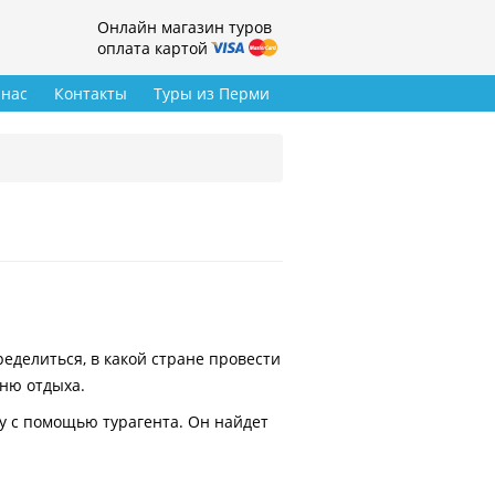
Онлайн магазин туров
оплата картой
 нас
Контакты
Туры из Перми
делиться, в какой стране провести
вню отдыха.
у с помощью турагента. Он найдет