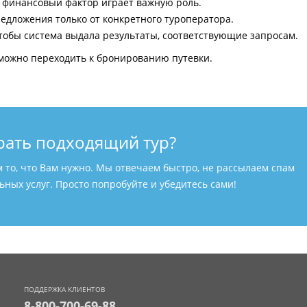
и финансовый фактор играет важную роль.
едложения только от конкретного туроператора.
тобы система выдала результаты, соответствующие запросам.
можно переходить к бронированию путевки.
рать подходящий тур?
м то, что Вам нужно. Мы отвечаем быстро, не рассылаем спам
ных услуг. Просто попробуйте и убедитесь сами!
ПОДДЕРЖКА КЛИЕНТОВ
8-800-700-69-88