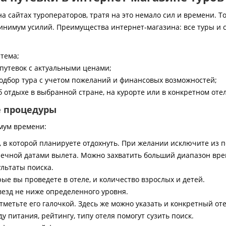
 сайтах туроператоров, тратя на это немало сил и времени. То
инимум усилий. Преимущества интернет-магазина: все туры и 
стема;
путевок с актуальными ценами;
дбор тура с учетом пожеланий и финансовых возможностей;
 отдыхе в выбранной стране, на курорте или в конкретном отел
е процедуры
мум времени:
, в которой планируете отдохнуть. При желании исключите из 
ечной датами вылета. Можно захватить больший диапазон врем
ультаты поиска.
ые вы проведете в отеле, и количество взрослых и детей.
везд не ниже определенного уровня.
тметьте его галочкой. Здесь же можно указать и конкретный оте
 питания, рейтингу, типу отеля помогут сузить поиск.