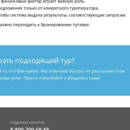
и финансовый фактор играет важную роль.
едложения только от конкретного туроператора.
тобы система выдала результаты, соответствующие запросам.
можно переходить к бронированию путевки.
рать подходящий тур?
м то, что Вам нужно. Мы отвечаем быстро, не рассылаем спам
ных услуг. Просто попробуйте и убедитесь сами!
ПОДДЕРЖКА КЛИЕНТОВ
8-800-700-69-88