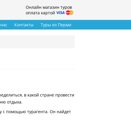
Онлайн магазин туров
оплата картой
 нас
Контакты
Туры из Перми
делиться, в какой стране провести
вню отдыха.
у с помощью турагента. Он найдет