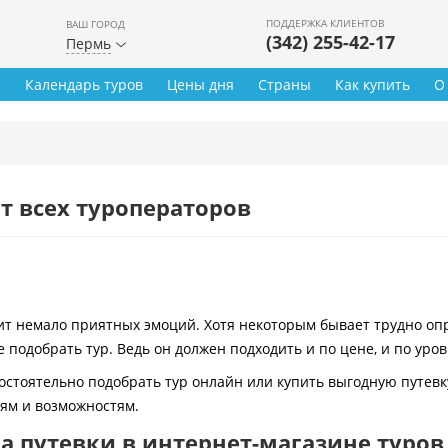
ПОДДЕРЖКА КЛИЕНТОВ
ВАШ ГОРОД
(342) 255-42-17
Пермь
ы
Календарь туров
Цены дня
Страны
Как купить
О
т всех туроператоров
 немало приятных эмоций. Хотя некоторым бывает трудно опре
 подобрать тур. Ведь он должен подходить и по цене, и по уро
остоятельно подобрать тур онлайн или купить выгодную путевк
иям и возможностям.
 путевки в интернет-магазине туров