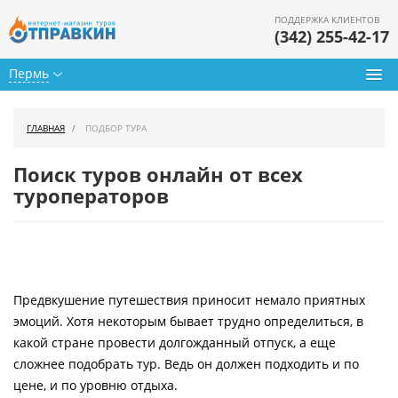
ПОДДЕРЖКА КЛИЕНТОВ
(342) 255-42-17
Пермь
Туры из Перми
ГЛАВНАЯ
ПОДБОР ТУРА
Подбор тура
Поиск туров онлайн от всех
Горящие туры
туроператоров
Календарь туров
Цены дня
Предвкушение путешествия приносит немало приятных
Страны
эмоций. Хотя некоторым бывает трудно определиться, в
Как купить
какой стране провести долгожданный отпуск, а еще
сложнее подобрать тур. Ведь он должен подходить и по
О нас
цене, и по уровню отдыха.