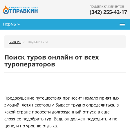
ПОДДЕРЖКА КЛИЕНТОВ
(342) 255-42-17
Пермь
Туры из Перми
ГЛАВНАЯ
ПОДБОР ТУРА
Подбор тура
Поиск туров онлайн от всех
Горящие туры
туроператоров
Календарь туров
Цены дня
Предвкушение путешествия приносит немало приятных
Страны
эмоций. Хотя некоторым бывает трудно определиться, в
Как купить
какой стране провести долгожданный отпуск, а еще
сложнее подобрать тур. Ведь он должен подходить и по
О нас
цене, и по уровню отдыха.