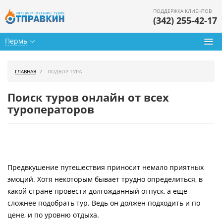
ПОДДЕРЖКА КЛИЕНТОВ
(342) 255-42-17
Пермь
Туры из Перми
ГЛАВНАЯ
ПОДБОР ТУРА
Подбор тура
Поиск туров онлайн от всех
Горящие туры
туроператоров
Календарь туров
Цены дня
Предвкушение путешествия приносит немало приятных
Страны
эмоций. Хотя некоторым бывает трудно определиться, в
Как купить
какой стране провести долгожданный отпуск, а еще
сложнее подобрать тур. Ведь он должен подходить и по
О нас
цене, и по уровню отдыха.