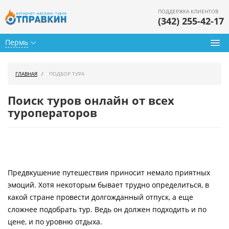
ПОДДЕРЖКА КЛИЕНТОВ
(342) 255-42-17
Пермь
Туры из Перми
ГЛАВНАЯ
ПОДБОР ТУРА
Подбор тура
Поиск туров онлайн от всех
Горящие туры
туроператоров
Календарь туров
Цены дня
Предвкушение путешествия приносит немало приятных
Страны
эмоций. Хотя некоторым бывает трудно определиться, в
Как купить
какой стране провести долгожданный отпуск, а еще
сложнее подобрать тур. Ведь он должен подходить и по
О нас
цене, и по уровню отдыха.