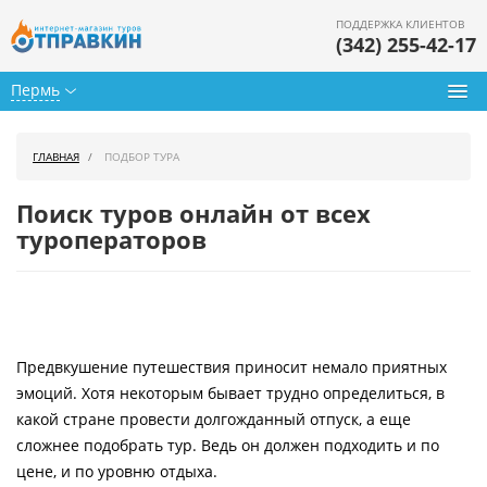
ПОДДЕРЖКА КЛИЕНТОВ
(342) 255-42-17
Пермь
Туры из Перми
ГЛАВНАЯ
ПОДБОР ТУРА
Подбор тура
Поиск туров онлайн от всех
Горящие туры
туроператоров
Календарь туров
Цены дня
Предвкушение путешествия приносит немало приятных
Страны
эмоций. Хотя некоторым бывает трудно определиться, в
Как купить
какой стране провести долгожданный отпуск, а еще
сложнее подобрать тур. Ведь он должен подходить и по
О нас
цене, и по уровню отдыха.