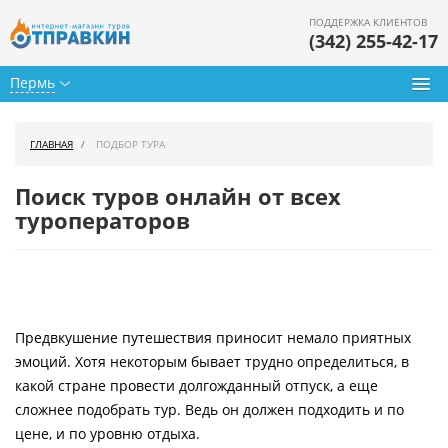
ПОДДЕРЖКА КЛИЕНТОВ
(342) 255-42-17
Пермь
Туры из Перми
ГЛАВНАЯ
ПОДБОР ТУРА
Подбор тура
Поиск туров онлайн от всех
Горящие туры
туроператоров
Календарь туров
Цены дня
Предвкушение путешествия приносит немало приятных
Страны
эмоций. Хотя некоторым бывает трудно определиться, в
Как купить
какой стране провести долгожданный отпуск, а еще
сложнее подобрать тур. Ведь он должен подходить и по
О нас
цене, и по уровню отдыха.