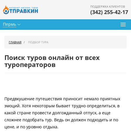
ПОДДЕРЖКА КЛИЕНТОВ
(342) 255-42-17
Пермь
Туры из Перми
ГЛАВНАЯ
ПОДБОР ТУРА
Подбор тура
Поиск туров онлайн от всех
Горящие туры
туроператоров
Календарь туров
Цены дня
Предвкушение путешествия приносит немало приятных
Страны
эмоций. Хотя некоторым бывает трудно определиться, в
Как купить
какой стране провести долгожданный отпуск, а еще
сложнее подобрать тур. Ведь он должен подходить и по
О нас
цене, и по уровню отдыха.