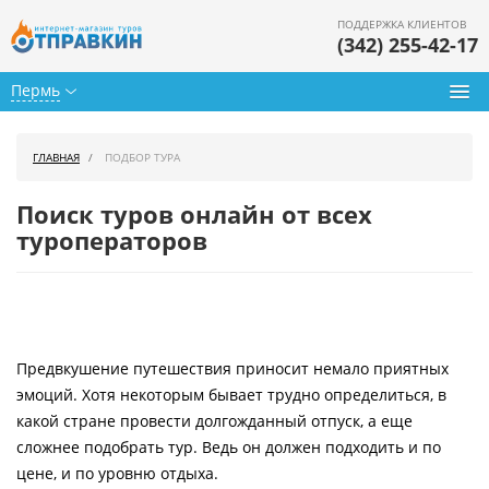
ПОДДЕРЖКА КЛИЕНТОВ
(342) 255-42-17
Пермь
Туры из Перми
ГЛАВНАЯ
ПОДБОР ТУРА
Подбор тура
Поиск туров онлайн от всех
Горящие туры
туроператоров
Календарь туров
Цены дня
Предвкушение путешествия приносит немало приятных
Страны
эмоций. Хотя некоторым бывает трудно определиться, в
Как купить
какой стране провести долгожданный отпуск, а еще
сложнее подобрать тур. Ведь он должен подходить и по
О нас
цене, и по уровню отдыха.