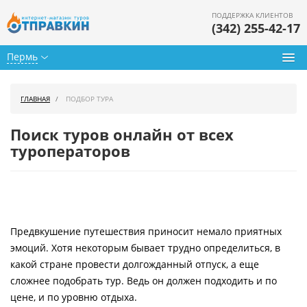
ПОДДЕРЖКА КЛИЕНТОВ
(342) 255-42-17
Пермь
Туры из Перми
ГЛАВНАЯ
ПОДБОР ТУРА
Подбор тура
Поиск туров онлайн от всех
Горящие туры
туроператоров
Календарь туров
Цены дня
Предвкушение путешествия приносит немало приятных
Страны
эмоций. Хотя некоторым бывает трудно определиться, в
Как купить
какой стране провести долгожданный отпуск, а еще
сложнее подобрать тур. Ведь он должен подходить и по
О нас
цене, и по уровню отдыха.