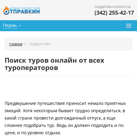
ПОДДЕРЖКА КЛИЕНТОВ
(342) 255-42-17
Пермь
Туры из Перми
ГЛАВНАЯ
ПОДБОР ТУРА
Подбор тура
Поиск туров онлайн от всех
Горящие туры
туроператоров
Календарь туров
Цены дня
Предвкушение путешествия приносит немало приятных
Страны
эмоций. Хотя некоторым бывает трудно определиться, в
Как купить
какой стране провести долгожданный отпуск, а еще
сложнее подобрать тур. Ведь он должен подходить и по
О нас
цене, и по уровню отдыха.