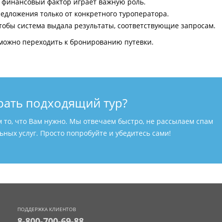
и финансовый фактор играет важную роль.
едложения только от конкретного туроператора.
тобы система выдала результаты, соответствующие запросам.
можно переходить к бронированию путевки.
рать подходящий тур?
м то, что Вам нужно. Мы отвечаем быстро, не рассылаем спам
ных услуг. Просто попробуйте и убедитесь сами!
ПОДДЕРЖКА КЛИЕНТОВ
8-800-700-69-88