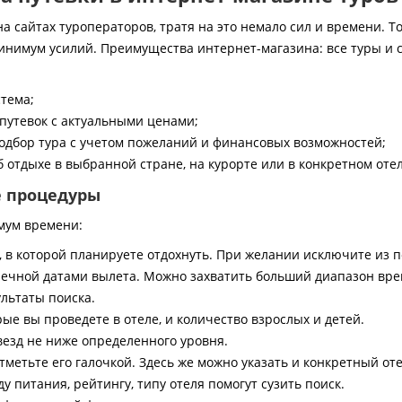
 сайтах туроператоров, тратя на это немало сил и времени. То
инимум усилий. Преимущества интернет-магазина: все туры и 
стема;
путевок с актуальными ценами;
дбор тура с учетом пожеланий и финансовых возможностей;
 отдыхе в выбранной стране, на курорте или в конкретном отел
е процедуры
мум времени:
, в которой планируете отдохнуть. При желании исключите из 
ечной датами вылета. Можно захватить больший диапазон врем
ультаты поиска.
ые вы проведете в отеле, и количество взрослых и детей.
везд не ниже определенного уровня.
тметьте его галочкой. Здесь же можно указать и конкретный оте
 питания, рейтингу, типу отеля помогут сузить поиск.