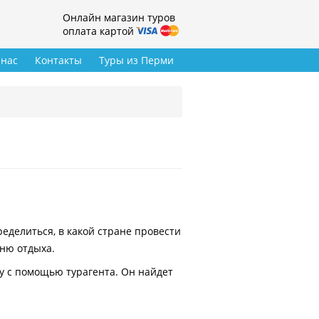
Онлайн магазин туров
оплата картой
 нас
Контакты
Туры из Перми
делиться, в какой стране провести
вню отдыха.
у с помощью турагента. Он найдет