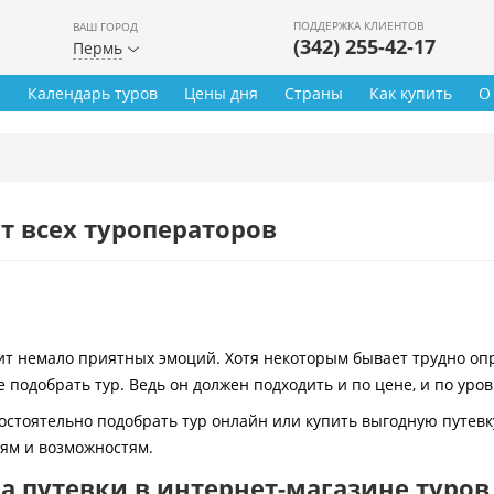
ПОДДЕРЖКА КЛИЕНТОВ
ВАШ ГОРОД
(342) 255-42-17
Пермь
ы
Календарь туров
Цены дня
Страны
Как купить
О
т всех туроператоров
 немало приятных эмоций. Хотя некоторым бывает трудно опре
 подобрать тур. Ведь он должен подходить и по цене, и по уро
остоятельно подобрать тур онлайн или купить выгодную путевк
иям и возможностям.
 путевки в интернет-магазине туров