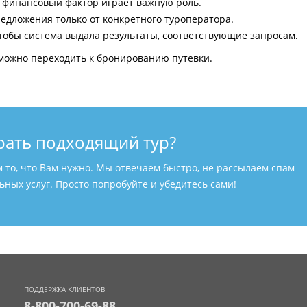
и финансовый фактор играет важную роль.
едложения только от конкретного туроператора.
тобы система выдала результаты, соответствующие запросам.
можно переходить к бронированию путевки.
рать подходящий тур?
м то, что Вам нужно. Мы отвечаем быстро, не рассылаем спам
ных услуг. Просто попробуйте и убедитесь сами!
ПОДДЕРЖКА КЛИЕНТОВ
8-800-700-69-88