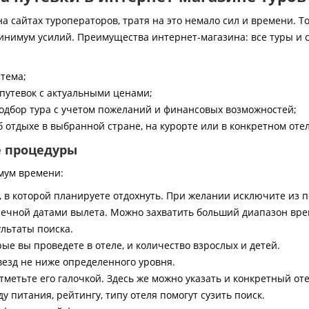
 сайтах туроператоров, тратя на это немало сил и времени. То
инимум усилий. Преимущества интернет-магазина: все туры и 
стема;
путевок с актуальными ценами;
дбор тура с учетом пожеланий и финансовых возможностей;
 отдыхе в выбранной стране, на курорте или в конкретном отел
е процедуры
мум времени:
, в которой планируете отдохнуть. При желании исключите из 
ечной датами вылета. Можно захватить больший диапазон врем
ультаты поиска.
ые вы проведете в отеле, и количество взрослых и детей.
везд не ниже определенного уровня.
тметьте его галочкой. Здесь же можно указать и конкретный оте
 питания, рейтингу, типу отеля помогут сузить поиск.