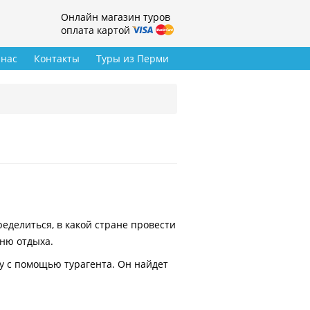
Онлайн магазин туров
оплата картой
 нас
Контакты
Туры из Перми
делиться, в какой стране провести
вню отдыха.
у с помощью турагента. Он найдет