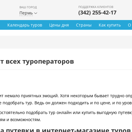
ПОДДЕРЖКА КЛИЕНТОВ
ВАШ ГОРОД
(342) 255-42-17
Пермь
ы
Календарь туров
Цены дня
Страны
Как купить
О
т всех туроператоров
 немало приятных эмоций. Хотя некоторым бывает трудно опре
 подобрать тур. Ведь он должен подходить и по цене, и по уро
остоятельно подобрать тур онлайн или купить выгодную путевк
иям и возможностям.
 путевки в интернет-магазине туров