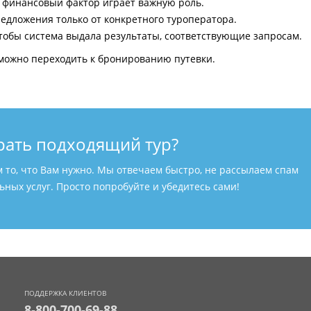
и финансовый фактор играет важную роль.
едложения только от конкретного туроператора.
тобы система выдала результаты, соответствующие запросам.
можно переходить к бронированию путевки.
рать подходящий тур?
м то, что Вам нужно. Мы отвечаем быстро, не рассылаем спам
ных услуг. Просто попробуйте и убедитесь сами!
ПОДДЕРЖКА КЛИЕНТОВ
8-800-700-69-88