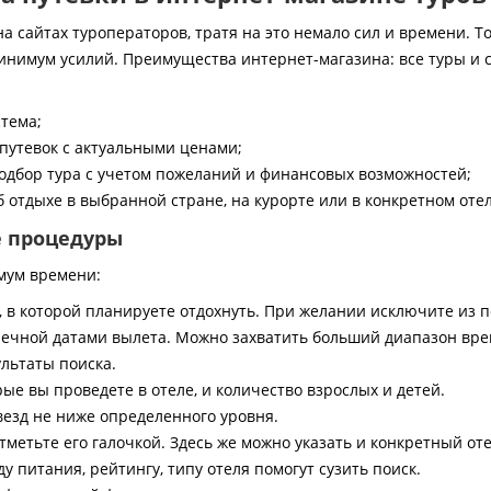
 сайтах туроператоров, тратя на это немало сил и времени. То
инимум усилий. Преимущества интернет-магазина: все туры и 
стема;
путевок с актуальными ценами;
дбор тура с учетом пожеланий и финансовых возможностей;
 отдыхе в выбранной стране, на курорте или в конкретном отел
е процедуры
мум времени:
, в которой планируете отдохнуть. При желании исключите из 
ечной датами вылета. Можно захватить больший диапазон врем
ультаты поиска.
ые вы проведете в отеле, и количество взрослых и детей.
везд не ниже определенного уровня.
тметьте его галочкой. Здесь же можно указать и конкретный оте
 питания, рейтингу, типу отеля помогут сузить поиск.