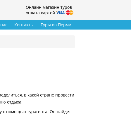
Онлайн магазин туров
оплата картой
 нас
Контакты
Туры из Перми
делиться, в какой стране провести
вню отдыха.
у с помощью турагента. Он найдет