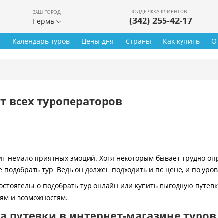
ПОДДЕРЖКА КЛИЕНТОВ
ВАШ ГОРОД
(342) 255-42-17
Пермь
ы
Календарь туров
Цены дня
Страны
Как купить
О
т всех туроператоров
 немало приятных эмоций. Хотя некоторым бывает трудно опре
 подобрать тур. Ведь он должен подходить и по цене, и по уро
остоятельно подобрать тур онлайн или купить выгодную путевк
иям и возможностям.
 путевки в интернет-магазине туров