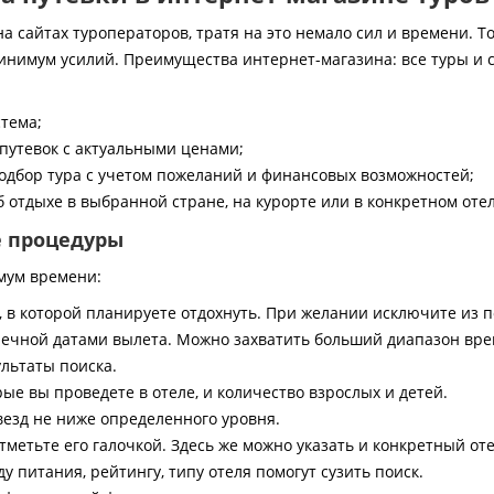
 сайтах туроператоров, тратя на это немало сил и времени. То
инимум усилий. Преимущества интернет-магазина: все туры и 
стема;
путевок с актуальными ценами;
дбор тура с учетом пожеланий и финансовых возможностей;
 отдыхе в выбранной стране, на курорте или в конкретном отел
е процедуры
мум времени:
, в которой планируете отдохнуть. При желании исключите из 
ечной датами вылета. Можно захватить больший диапазон врем
ультаты поиска.
ые вы проведете в отеле, и количество взрослых и детей.
везд не ниже определенного уровня.
тметьте его галочкой. Здесь же можно указать и конкретный оте
 питания, рейтингу, типу отеля помогут сузить поиск.