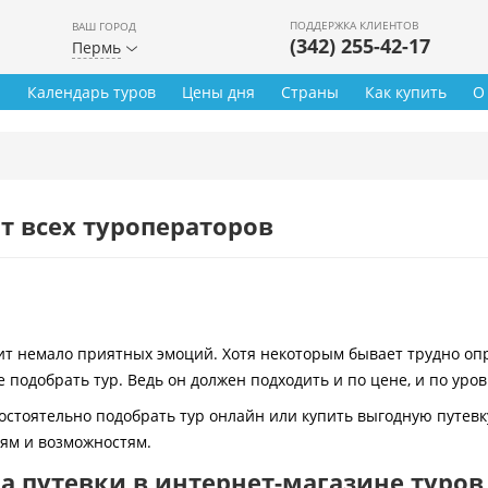
ПОДДЕРЖКА КЛИЕНТОВ
ВАШ ГОРОД
(342) 255-42-17
Пермь
ы
Календарь туров
Цены дня
Страны
Как купить
О
т всех туроператоров
 немало приятных эмоций. Хотя некоторым бывает трудно опре
 подобрать тур. Ведь он должен подходить и по цене, и по уро
остоятельно подобрать тур онлайн или купить выгодную путевк
иям и возможностям.
 путевки в интернет-магазине туров