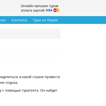
Онлайн магазин туров
оплата картой
 нас
Контакты
Туры из Перми
делиться, в какой стране провести
вню отдыха.
у с помощью турагента. Он найдет