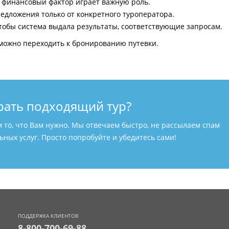
и финансовый фактор играет важную роль.
едложения только от конкретного туроператора.
тобы система выдала результаты, соответствующие запросам.
можно переходить к бронированию путевки.
рать подходящий тур?
м то, что Вам нужно. Мы отвечаем быстро, не рассылаем спам
ных услуг. Просто попробуйте и убедитесь сами!
ПОДДЕРЖКА КЛИЕНТОВ
8-800-700-69-88