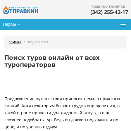
ПОДДЕРЖКА КЛИЕНТОВ
(342) 255-42-17
Пермь
Туры из Перми
ГЛАВНАЯ
ПОДБОР ТУРА
Подбор тура
Поиск туров онлайн от всех
Горящие туры
туроператоров
Календарь туров
Цены дня
Предвкушение путешествия приносит немало приятных
Страны
эмоций. Хотя некоторым бывает трудно определиться, в
Как купить
какой стране провести долгожданный отпуск, а еще
сложнее подобрать тур. Ведь он должен подходить и по
О нас
цене, и по уровню отдыха.