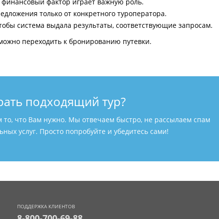
и финансовый фактор играет важную роль.
едложения только от конкретного туроператора.
тобы система выдала результаты, соответствующие запросам.
можно переходить к бронированию путевки.
рать подходящий тур?
м то, что Вам нужно. Мы отвечаем быстро, не рассылаем спам
ных услуг. Просто попробуйте и убедитесь сами!
ПОДДЕРЖКА КЛИЕНТОВ
8-800-700-69-88