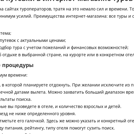
 сайтах туроператоров, тратя на это немало сил и времени. То
инимум усилий. Преимущества интернет-магазина: все туры и 
стема;
путевок с актуальными ценами;
дбор тура с учетом пожеланий и финансовых возможностей;
 отдыхе в выбранной стране, на курорте или в конкретном отел
е процедуры
мум времени:
, в которой планируете отдохнуть. При желании исключите из 
ечной датами вылета. Можно захватить больший диапазон врем
ультаты поиска.
ые вы проведете в отеле, и количество взрослых и детей.
везд не ниже определенного уровня.
тметьте его галочкой. Здесь же можно указать и конкретный оте
 питания, рейтингу, типу отеля помогут сузить поиск.