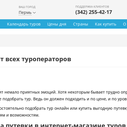
ПОДДЕРЖКА КЛИЕНТОВ
ВАШ ГОРОД
(342) 255-42-17
Пермь
ы
Календарь туров
Цены дня
Страны
Как купить
О
т всех туроператоров
 немало приятных эмоций. Хотя некоторым бывает трудно опре
 подобрать тур. Ведь он должен подходить и по цене, и по уро
остоятельно подобрать тур онлайн или купить выгодную путевк
иям и возможностям.
 путевки в интернет-магазине туров