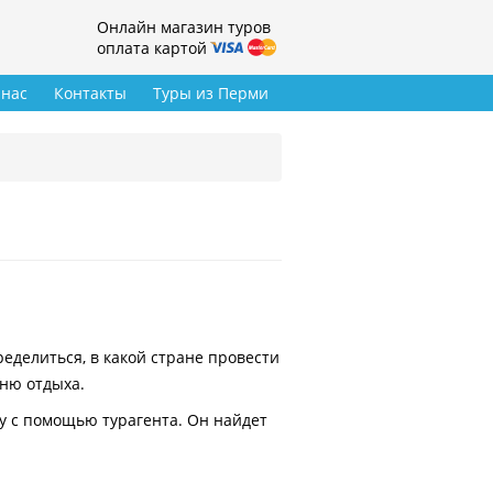
Онлайн магазин туров
оплата картой
 нас
Контакты
Туры из Перми
делиться, в какой стране провести
вню отдыха.
у с помощью турагента. Он найдет