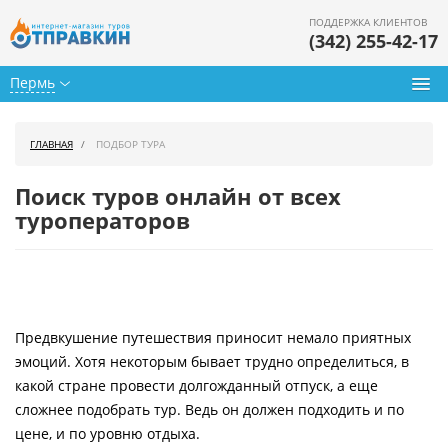
ПОДДЕРЖКА КЛИЕНТОВ
(342) 255-42-17
Пермь
Туры из Перми
ГЛАВНАЯ
ПОДБОР ТУРА
Подбор тура
Поиск туров онлайн от всех
Горящие туры
туроператоров
Календарь туров
Цены дня
Предвкушение путешествия приносит немало приятных
Страны
эмоций. Хотя некоторым бывает трудно определиться, в
Как купить
какой стране провести долгожданный отпуск, а еще
сложнее подобрать тур. Ведь он должен подходить и по
О нас
цене, и по уровню отдыха.