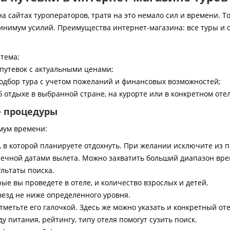
 сайтах туроператоров, тратя на это немало сил и времени. То
инимум усилий. Преимущества интернет-магазина: все туры и 
стема;
путевок с актуальными ценами;
дбор тура с учетом пожеланий и финансовых возможностей;
 отдыхе в выбранной стране, на курорте или в конкретном отел
е процедуры
мум времени:
, в которой планируете отдохнуть. При желании исключите из 
ечной датами вылета. Можно захватить больший диапазон врем
ультаты поиска.
ые вы проведете в отеле, и количество взрослых и детей.
везд не ниже определенного уровня.
тметьте его галочкой. Здесь же можно указать и конкретный оте
 питания, рейтингу, типу отеля помогут сузить поиск.