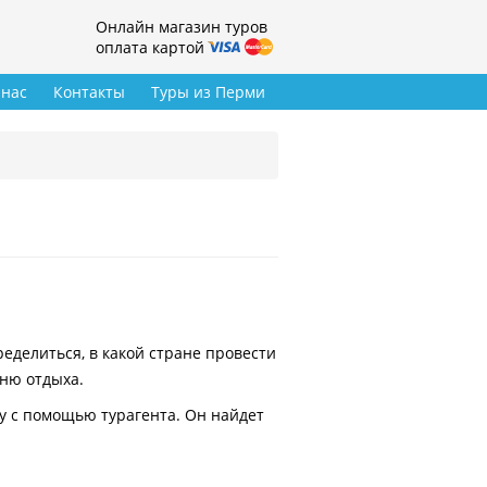
Онлайн магазин туров
оплата картой
 нас
Контакты
Туры из Перми
делиться, в какой стране провести
вню отдыха.
у с помощью турагента. Он найдет