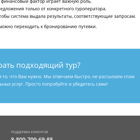
и финансовый фактор играет важную роль.
едложения только от конкретного туроператора.
тобы система выдала результаты, соответствующие запросам.
можно переходить к бронированию путевки.
рать подходящий тур?
м то, что Вам нужно. Мы отвечаем быстро, не рассылаем спам
ных услуг. Просто попробуйте и убедитесь сами!
ПОДДЕРЖКА КЛИЕНТОВ
8-800-700-69-88