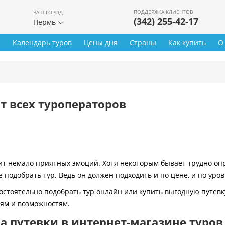
ПОДДЕРЖКА КЛИЕНТОВ
ВАШ ГОРОД
(342) 255-42-17
Пермь
ы
Календарь туров
Цены дня
Страны
Как купить
О
т всех туроператоров
 немало приятных эмоций. Хотя некоторым бывает трудно опре
 подобрать тур. Ведь он должен подходить и по цене, и по уро
остоятельно подобрать тур онлайн или купить выгодную путевк
иям и возможностям.
 путевки в интернет-магазине туров