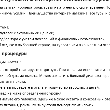
 сайтах туроператоров, тратя на это немало сил и времени. То
инимум усилий. Преимущества интернет-магазина: все туры и 
стема;
путевок с актуальными ценами;
дбор тура с учетом пожеланий и финансовых возможностей;
 отдыхе в выбранной стране, на курорте или в конкретном отел
е процедуры
мум времени:
, в которой планируете отдохнуть. При желании исключите из 
ечной датами вылета. Можно захватить больший диапазон врем
ультаты поиска.
ые вы проведете в отеле, и количество взрослых и детей.
везд не ниже определенного уровня.
тметьте его галочкой. Здесь же можно указать и конкретный оте
 питания, рейтингу, типу отеля помогут сузить поиск.