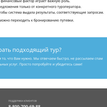
и финансовый фактор играет важную роль.
едложения только от конкретного туроператора.
тобы система выдала результаты, соответствующие запросам.
можно переходить к бронированию путевки.
рать подходящий тур?
м то, что Вам нужно. Мы отвечаем быстро, не рассылаем спам
ных услуг. Просто попробуйте и убедитесь сами!
ПОДДЕРЖКА КЛИЕНТОВ
8-800-700-69-88