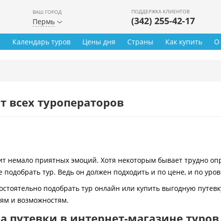
ПОДДЕРЖКА КЛИЕНТОВ
ВАШ ГОРОД
(342) 255-42-17
Пермь
ы
Календарь туров
Цены дня
Страны
Как купить
О
т всех туроператоров
 немало приятных эмоций. Хотя некоторым бывает трудно опре
 подобрать тур. Ведь он должен подходить и по цене, и по уро
остоятельно подобрать тур онлайн или купить выгодную путевк
иям и возможностям.
 путевки в интернет-магазине туров