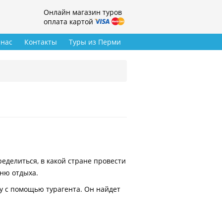
Онлайн магазин туров
оплата картой
 нас
Контакты
Туры из Перми
делиться, в какой стране провести
вню отдыха.
у с помощью турагента. Он найдет